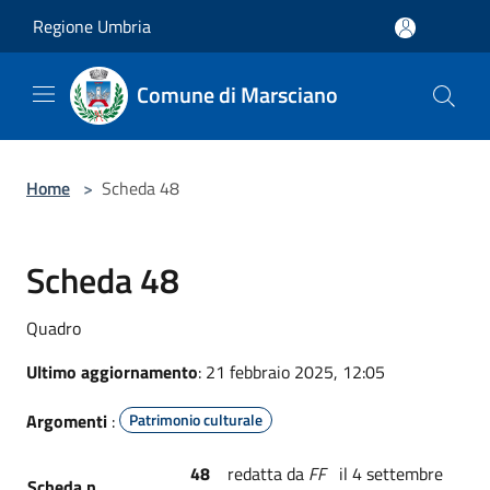
Salta al contenuto principale
Regione Umbria
Comune di Marsciano
Home
>
Scheda 48
Scheda 48
Quadro
Ultimo aggiornamento
: 21 febbraio 2025, 12:05
Argomenti
:
Patrimonio culturale
48
redatta da
FF
il 4 settembre
Scheda n.