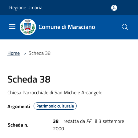
Salta al contenuto principale
Regione Umbria
Comune di Marsciano
Home
>
Scheda 38
Scheda 38
Chiesa Parrocchiale di San Michele Arcangelo
Argomenti
:
Patrimonio culturale
38
redatta da
FF
il 3 settembre
Scheda n.
2000