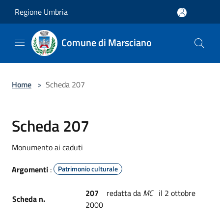
Salta al contenuto principale
Regione Umbria
Comune di Marsciano
Home
>
Scheda 207
Scheda 207
Monumento ai caduti
Argomenti
:
Patrimonio culturale
207
redatta da
MC
il 2 ottobre
Scheda n.
2000