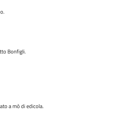
o.
to Bonfigli.
iato a mò di edicola.