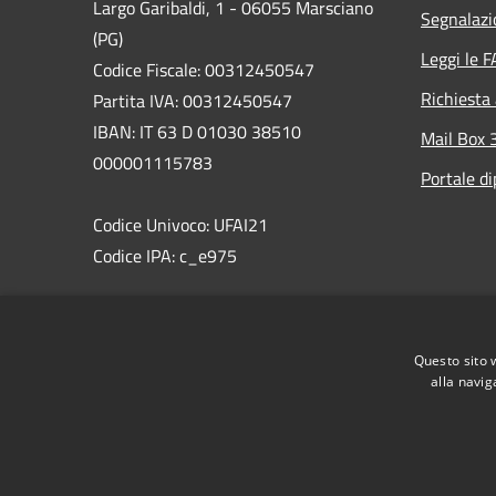
Largo Garibaldi, 1 - 06055 Marsciano
Segnalazi
(PG)
Leggi le 
Codice Fiscale: 00312450547
Richiesta
Partita IVA: 00312450547
IBAN: IT 63 D 01030 38510
Mail Box 
000001115783
Portale d
Codice Univoco: UFAI21
Codice IPA: c_e975
PEC:comune.marsciano@postacert.umbria.it
Centralino Unico: 075 87471
Questo sito 
WhatsAppMarsciano: 366 8538495
alla navig