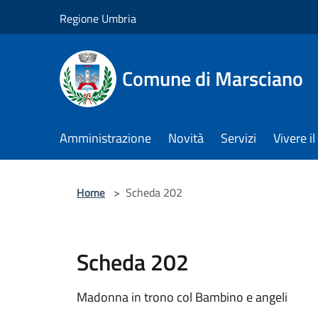
Salta al contenuto principale
Regione Umbria
Comune di Marsciano
Amministrazione
Novità
Servizi
Vivere 
Home
>
Scheda 202
Scheda 202
Madonna in trono col Bambino e angeli