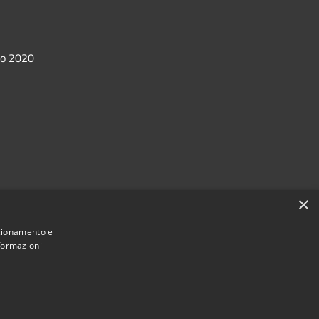
io 2020
×
nzionamento e
nformazioni