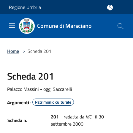
Salta al contenuto principale
Regione Umbria
Comune di Marsciano
Home
>
Scheda 201
Scheda 201
Palazzo Massini - oggi Saccarelli
Argomenti
:
Patrimonio culturale
201
redatta da
MC
il 30
Scheda n.
settembre 2000