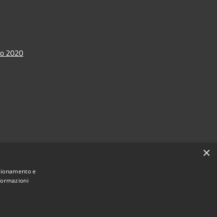
io 2020
×
nzionamento e
nformazioni