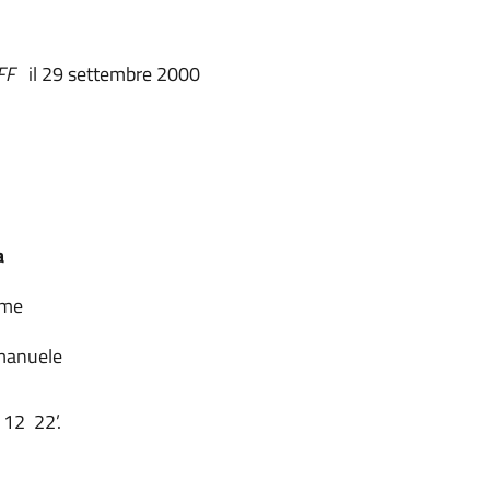
FF
il 29 settembre 2000
a
rme
Emanuele
 12 22’.