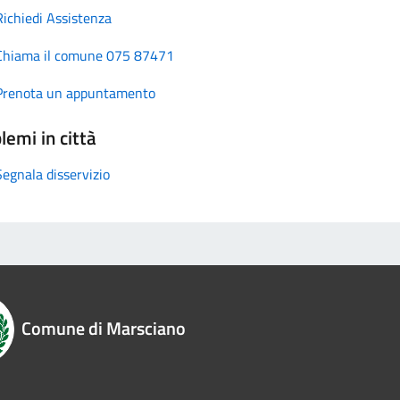
Richiedi Assistenza
Chiama il comune 075 87471
Prenota un appuntamento
lemi in città
Segnala disservizio
Comune di Marsciano