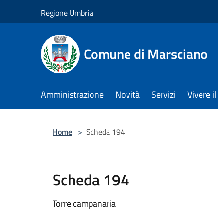
Salta al contenuto principale
Regione Umbria
Comune di Marsciano
Amministrazione
Novità
Servizi
Vivere 
Home
>
Scheda 194
Scheda 194
Torre campanaria