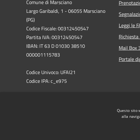
Comune di Marsciano
Prenotaz
Largo Garibaldi, 1 - 06055 Marsciano
Segnalazi
(PG)
Leggi le 
Codice Fiscale: 00312450547
Richiesta
Partita IVA: 00312450547
IBAN: IT 63 D 01030 38510
Mail Box 
000001115783
Portale d
Codice Univoco: UFAI21
Codice IPA: c_e975
PEC:comune.marsciano@postacert.umbria.it
Centralino Unico: 075 87471
Questo sito 
WhatsAppMarsciano: 366 8538495
alla navig