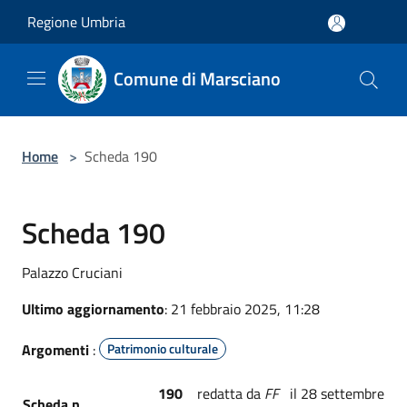
Salta al contenuto principale
Regione Umbria
Comune di Marsciano
Home
>
Scheda 190
Scheda 190
Palazzo Cruciani
Ultimo aggiornamento
: 21 febbraio 2025, 11:28
Argomenti
:
Patrimonio culturale
190
redatta da
FF
il 28 settembre
Scheda n.