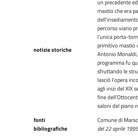
un precedente edif
mastio che era pa
dell’insediamento.
percorso viario pr
l’unica porta-torr
primitivo mastio 
notizie storiche
Antonio Monaldi, 
programma fu que
sfruttando le str
lasciò l’opera in
agli inizi del XIX
fine dell’Ottocen
saloni del piano n
fonti
Comune di Marsc
bibliografiche
del 22 aprile 199