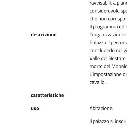
ravvisabili, a pia
considerevole spe
che non corrispon
Il programma edil
descrizione
l’organizzazione 
Palazzo il percors
concluderlo nel gi
Valle del Nestore
morte del Monald
L’impostazione ori
cavallo.
caratteristiche
uso
Abitazione.
Il palazzo si ins