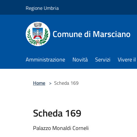
Salta al contenuto principale
Regione Umbria
Comune di Marsciano
Amministrazione
Novità
Servizi
Vivere 
Home
>
Scheda 169
Scheda 169
Palazzo Monaldi Corneli