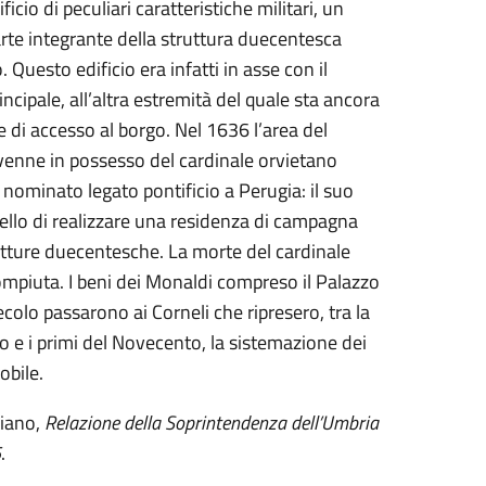
icio di peculiari caratteristiche militari, un
rte integrante della struttura duecentesca
 Questo edificio era infatti in asse con il
incipale, all’altra estremità del quale sta ancora
e di accesso al borgo. Nel 1636 l’area del
venne in possesso del cardinale orvietano
nominato legato pontificio a Perugia: il suo
llo di realizzare una residenza di campagna
utture duecentesche. La morte del cardinale
compiuta. I beni dei Monaldi compreso il Palazzo
 secolo passarono ai Corneli che ripresero, tra la
to e i primi del Novecento, la sistemazione dei
obile.
iano,
Relazione della Soprintendenza dell’Umbria
5
.