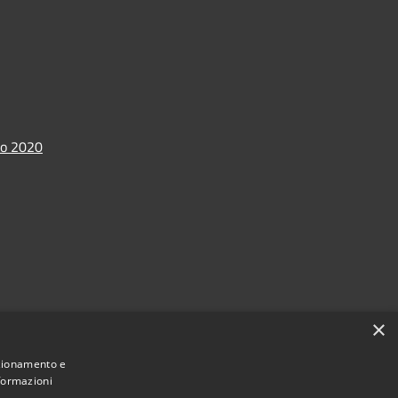
io 2020
×
nzionamento e
nformazioni