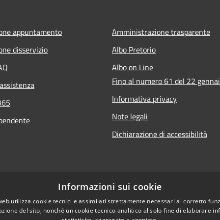
ione appuntamento
Amministrazione trasparente
one disservizio
Albo Pretorio
FAQ
Albo on Line
Fino al numero 61 del 22 genna
 assistenza
Informativa privacy
365
Note legali
ipendente
Dichiarazione di accessibilità
Informazioni sui cookie
web utilizza cookie tecnici e assimilati strettamente necessari al corretto fu
azione del sito, nonché un cookie tecnico analitico al solo fine di elaborare i
statistiche, aggregate e anonime.