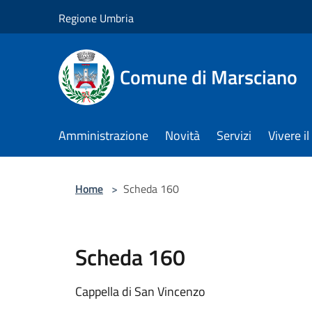
Salta al contenuto principale
Regione Umbria
Comune di Marsciano
Amministrazione
Novità
Servizi
Vivere 
Home
>
Scheda 160
Scheda 160
Cappella di San Vincenzo