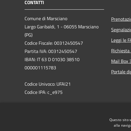
CONTATTI
Comune di Marsciano
Prenotaz
Largo Garibaldi, 1 - 06055 Marsciano
Segnalazi
(PG)
Leggi le 
Codice Fiscale: 00312450547
Richiesta
Partita IVA: 00312450547
IBAN: IT 63 D 01030 38510
Mail Box 
000001115783
Portale d
Codice Univoco: UFAI21
Codice IPA: c_e975
PEC:comune.marsciano@postacert.umbria.it
Centralino Unico: 075 87471
Questo sito 
WhatsAppMarsciano: 366 8538495
alla navig