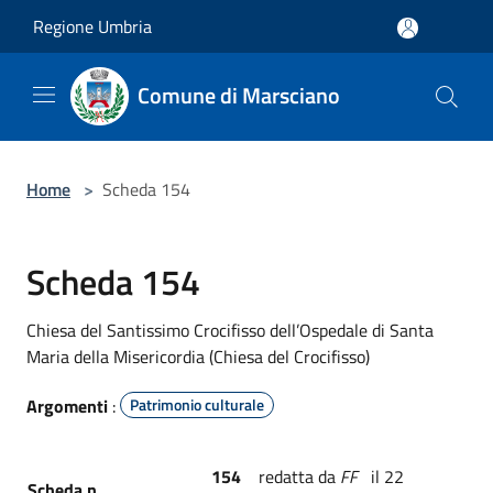
Salta al contenuto principale
Regione Umbria
Comune di Marsciano
Home
>
Scheda 154
Scheda 154
Chiesa del Santissimo Crocifisso dell’Ospedale di Santa
Maria della Misericordia (Chiesa del Crocifisso)
Argomenti
:
Patrimonio culturale
154
redatta da
FF
il 22
Scheda n.