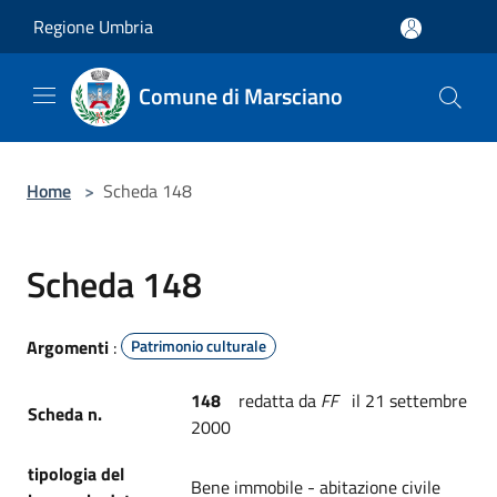
Salta al contenuto principale
Regione Umbria
Comune di Marsciano
Home
>
Scheda 148
Scheda 148
Argomenti
:
Patrimonio culturale
148
redatta da
FF
il 21 settembre
Scheda n.
2000
tipologia del
Bene immobile - abitazione civile