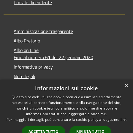
Portale dipendente
Amministrazione trasparente
Albo Pretorio
Albo on Line
Fino al numero 61 del 22 gennaio 2020
Informativa privacy
Note legali
×
Dichiarazione di accessibilità
Informazioni sui cookie
Questo sito web utilizza cookie tecnici e assimilati strettamente
necessari al corretto funzionamento e alla navigazione del sito,
nonché un cookie tecnico analitico al solo fine di elaborare
informazioni statistiche, aggregate e anonime.
RSS
Copyright © 2026 • Comune di
Per maggiori dettagli, può consultare la cookie policy al seguente
link
Accessibilità
Marsciano • Powered by
Privacy
Municipium
Accesso
•
RIFIUTA TUTTO
ACCETTA TUTTO