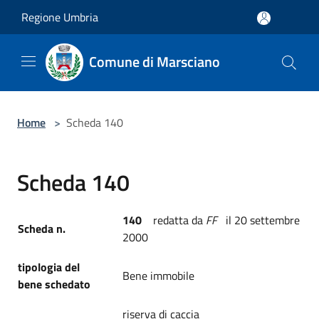
Salta al contenuto principale
Regione Umbria
Comune di Marsciano
Home
>
Scheda 140
Scheda 140
140
redatta da
FF
il 20 settembre
Scheda n.
2000
tipologia del
Bene immobile
bene schedato
riserva di caccia