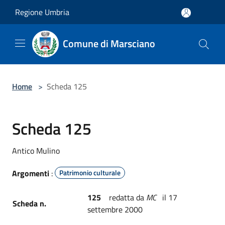
Salta al contenuto principale
Regione Umbria
Comune di Marsciano
Home
>
Scheda 125
Scheda 125
Antico Mulino
Argomenti
:
Patrimonio culturale
125
redatta da
MC
il 17
Scheda n.
settembre 2000