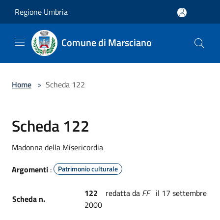
Salta al contenuto principale
Regione Umbria
Comune di Marsciano
Home
>
Scheda 122
Scheda 122
Madonna della Misericordia
Argomenti
:
Patrimonio culturale
122
redatta da
FF
il 17 settembre
Scheda n.
2000