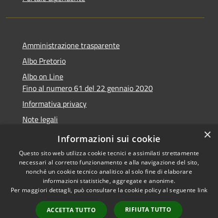
Amministrazione trasparente
Albo Pretorio
Albo on Line
Fino al numero 61 del 22 gennaio 2020
Informativa privacy
Note legali
×
Dichiarazione di accessibilità
Informazioni sui cookie
Questo sito web utilizza cookie tecnici e assimilati strettamente
necessari al corretto funzionamento e alla navigazione del sito,
nonché un cookie tecnico analitico al solo fine di elaborare
informazioni statistiche, aggregate e anonime.
RSS
Copyright © 2026 • Comune di
Per maggiori dettagli, può consultare la cookie policy al seguente
link
Accessibilità
Marsciano • Powered by
Privacy
Municipium
Accesso
•
RIFIUTA TUTTO
ACCETTA TUTTO