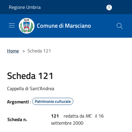
Salta al contenuto principale
Regione Umbria
Comune di Marsciano
Home
>
Scheda 121
Scheda 121
Cappella di Sant’Andrea
Argomenti
:
Patrimonio culturale
121
redatta da
MC
il 16
Scheda n.
settembre 2000