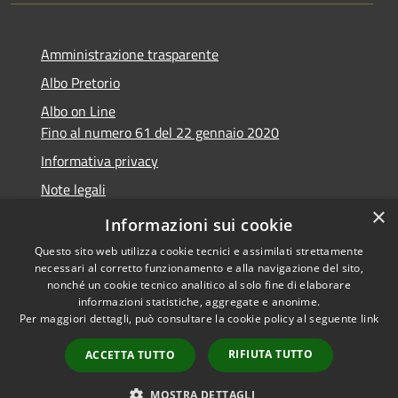
Amministrazione trasparente
Albo Pretorio
Albo on Line
Fino al numero 61 del 22 gennaio 2020
Informativa privacy
Note legali
×
Dichiarazione di accessibilità
Informazioni sui cookie
Questo sito web utilizza cookie tecnici e assimilati strettamente
necessari al corretto funzionamento e alla navigazione del sito,
nonché un cookie tecnico analitico al solo fine di elaborare
informazioni statistiche, aggregate e anonime.
RSS
Copyright © 2026 • Comune di
Per maggiori dettagli, può consultare la cookie policy al seguente
link
Accessibilità
Marsciano • Powered by
Privacy
Municipium
Accesso
•
RIFIUTA TUTTO
ACCETTA TUTTO
Cookie
redazione
Mappa del sito
MOSTRA DETTAGLI