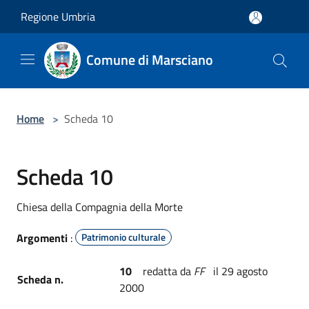
Salta al contenuto principale
Regione Umbria
Comune di Marsciano
Home
>
Scheda 10
Scheda 10
Chiesa della Compagnia della Morte
Argomenti
:
Patrimonio culturale
10
redatta da
FF
il 29 agosto
Scheda n.
2000