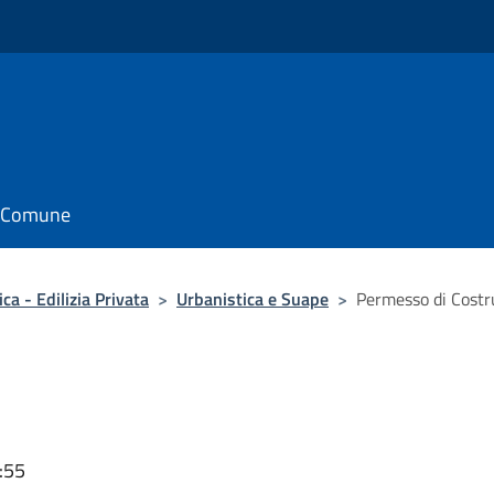
il Comune
ca - Edilizia Privata
>
Urbanistica e Suape
>
Permesso di Costr
:55