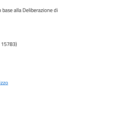
in base alla Deliberazione di
1115783)
izzo