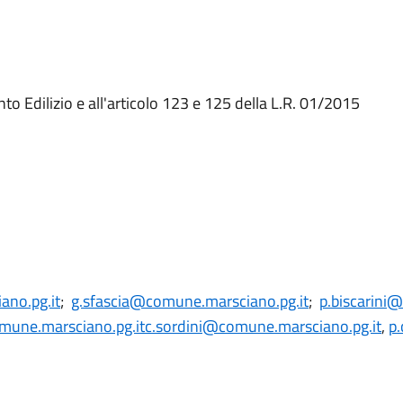
nto Edilizio e all'articolo 123 e 125 della L.R. 01/2015
ano.pg.it
;
g.sfascia@comune.marsciano.pg.it
;
p.biscarini
omune.marsciano.pg.it
c.sordini@comune.marsciano.pg.it
,
p