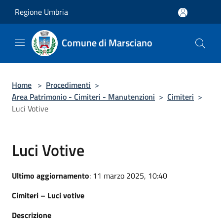
Salta al contenuto principale
Regione Umbria
Comune di Marsciano
Home
>
Procedimenti
>
Area Patrimonio - Cimiteri - Manutenzioni
>
Cimiteri
>
Luci Votive
Luci Votive
Ultimo aggiornamento
: 11 marzo 2025, 10:40
Cimiteri – Luci votive
Descrizione