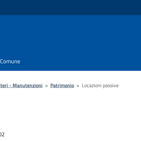
il Comune
iteri - Manutenzioni
>
Patrimonio
>
Locazioni passive
02