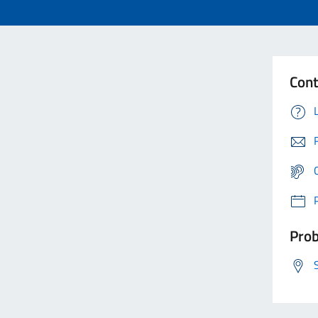
Cont
Prob