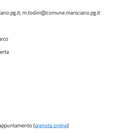
ano.pg.it; m.todini@comune.marsciano.pg.it
arco
berta
o appuntamento (
prenota online
)