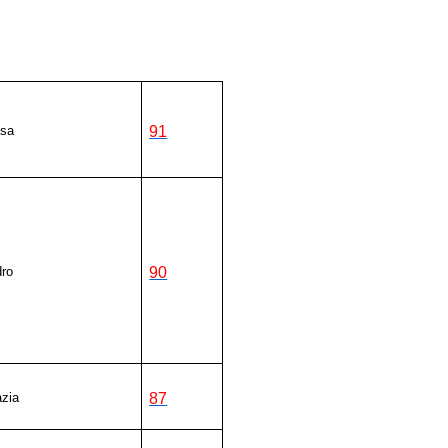
esa
91
dro
90
zia
87