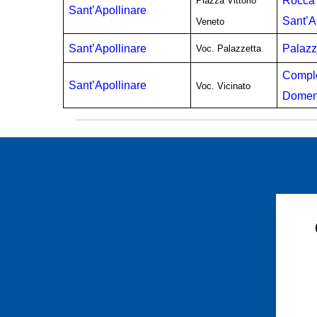
Rocca 
Piazza Vittorio
Sant’Apollinare
Sant’A
Veneto
Sant’Apollinare
Palazz
Voc. Palazzetta
Comple
Sant’Apollinare
Voc. Vicinato
Domen