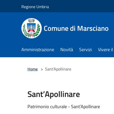
Salta al contenuto principale
Regione Umbria
Comune di Marsciano
Amministrazione
Novità
Servizi
Vivere 
Home
>
Sant’Apollinare
Sant’Apollinare
Patrimonio culturale - Sant’Apollinare