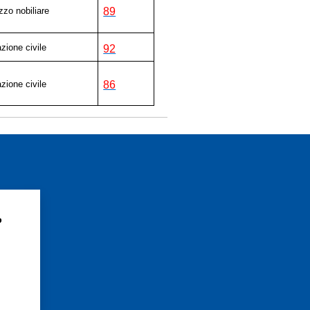
zzo nobiliare
89
azione civile
92
azione civile
86
?