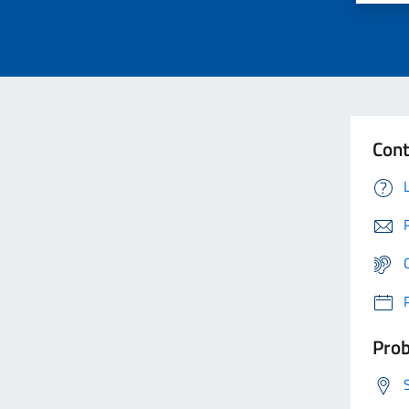
Cont
Prob