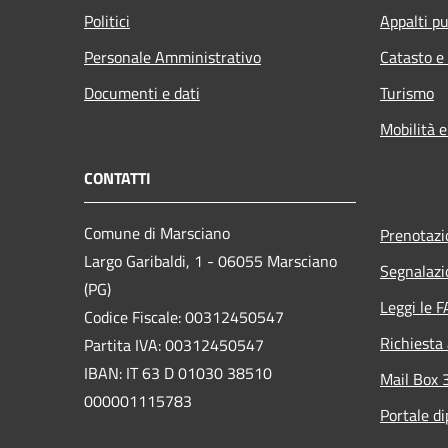
Politici
Appalti pu
Personale Amministrativo
Catasto e
Documenti e dati
Turismo
Mobilità e
CONTATTI
Comune di Marsciano
Prenotaz
Largo Garibaldi, 1 - 06055 Marsciano
Segnalazi
(PG)
Leggi le 
Codice Fiscale: 00312450547
Richiesta
Partita IVA: 00312450547
IBAN: IT 63 D 01030 38510
Mail Box 
000001115783
Portale d