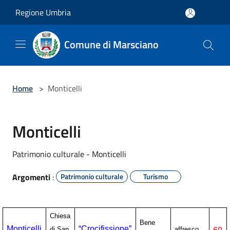
Salta al contenuto principale
Regione Umbria
Comune di Marsciano
Home
>
Monticelli
Monticelli
Patrimonio culturale - Monticelli
Argomenti
:
Patrimonio culturale
Turismo
Chiesa
Bene
Monticelli
“Crocifissione”
di San
affresco