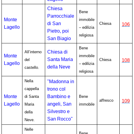
Chiesa
Bene
Parrocchiale
Monte
immobile
di San
Chiesa
106
Lagello
– edilizia
Pietro, poi
religiosa
San Biagio
Bene
Chiesa di
All’interno
Monte
immobile
Santa Maria
del
Chiesa
108
Lagello
– edilizia
della Neve
castello.
religiosa
Nella
"Madonna in
cappella
trono col
Monte
Bambino e
di Santa
Bene
affresco
109
Lagello
angeli, San
Maria
immobile
Silvestro e
della
San Rocco"
Neve.
Nelle
Bene