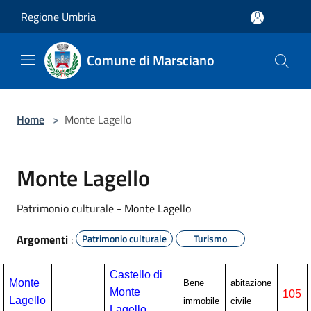
Salta al contenuto principale
Regione Umbria
Comune di Marsciano
Home
>
Monte Lagello
Monte Lagello
Patrimonio culturale - Monte Lagello
Argomenti
:
Patrimonio culturale
Turismo
Castello di
Monte
Bene
abitazione
Monte
105
Lagello
immobile
civile
Lagello