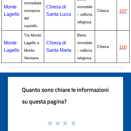
immediate
Monte
Chiesa di
immobile
vicinanze
Chiesa
107
Lagello
Santa Lucia
– edilizia
del
religiosa
castello.
Tra Monte
Bene
Monte
Chiesa di
Lagello e
immobile
Chiesa
110
Lagello
Santa Marta
Monte
– edilizia
Verniano
religiosa
Quanto sono chiare le informazioni
su questa pagina?