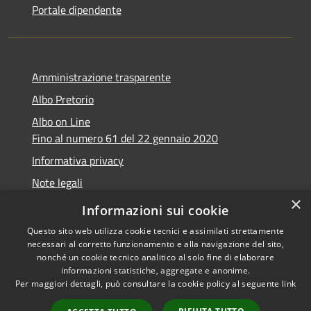
Portale dipendente
Amministrazione trasparente
Albo Pretorio
Albo on Line
Fino al numero 61 del 22 gennaio 2020
Informativa privacy
Note legali
×
Dichiarazione di accessibilità
Informazioni sui cookie
Questo sito web utilizza cookie tecnici e assimilati strettamente
necessari al corretto funzionamento e alla navigazione del sito,
nonché un cookie tecnico analitico al solo fine di elaborare
informazioni statistiche, aggregate e anonime.
RSS
Copyright © 2026 • Comune di
Per maggiori dettagli, può consultare la cookie policy al seguente
link
Accessibilità
Marsciano • Powered by
Privacy
Municipium
Accesso
•