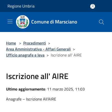
Salta al contenuto principale
Regione Umbria
Comune di Marsciano
Home
>
Procedimenti
>
Area Amministrativa - Affari Generali
>
Ufficio anagrafe e leva
>
Iscrizione all' AIRE
Iscrizione all' AIRE
Ultimo aggiornamento
: 11 marzo 2025, 11:03
Anagrafe – Iscrizione All’AIRE