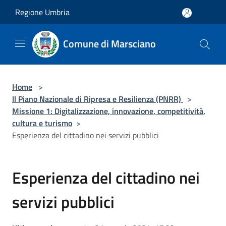
Salta al contenuto principale
Regione Umbria
Comune di Marsciano
Home
>
ll Piano Nazionale di Ripresa e Resilienza (PNRR)
>
Missione 1: Digitalizzazione, innovazione, competitività,
cultura e turismo
>
Esperienza del cittadino nei servizi pubblici
Esperienza del cittadino nei
servizi pubblici