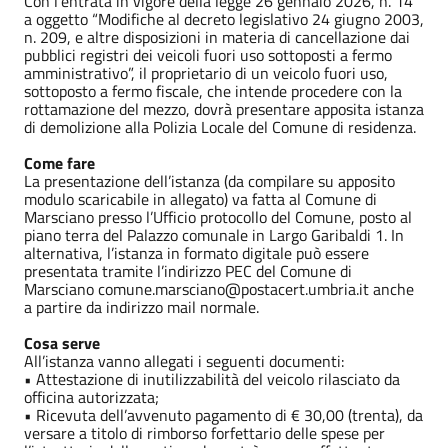
Con l’entrata in vigore della legge 26 gennaio 2026, n. 14
a oggetto “Modifiche al decreto legislativo 24 giugno 2003,
n. 209, e altre disposizioni in materia di cancellazione dai
pubblici registri dei veicoli fuori uso sottoposti a fermo
amministrativo”, il proprietario di un veicolo fuori uso,
sottoposto a fermo fiscale, che intende procedere con la
rottamazione del mezzo, dovrà presentare apposita istanza
di demolizione alla Polizia Locale del Comune di residenza.
Come fare
La presentazione dell’istanza (da compilare su apposito
modulo scaricabile in allegato) va fatta al Comune di
Marsciano presso l’Ufficio protocollo del Comune, posto al
piano terra del Palazzo comunale in Largo Garibaldi 1. In
alternativa, l’istanza in formato digitale può essere
presentata tramite l’indirizzo PEC del Comune di
Marsciano comune.marsciano@postacert.umbria.it anche
a partire da indirizzo mail normale.
Cosa serve
All’istanza vanno allegati i seguenti documenti:
• Attestazione di inutilizzabilità del veicolo rilasciato da
officina autorizzata;
• Ricevuta dell’avvenuto pagamento di € 30,00 (trenta), da
versare a titolo di rimborso forfettario delle spese per