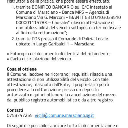
l’istruttoria della pratica, che potrà essere effettuato:
tramite BONIFICO BANCARIO sul C/C intestato al
Comune di Marsciano - Banca MPS – Agenzia di
Marsciano Via G. Marconi - IBAN IT 63 D 0103038510
000001115783 – Causale:” rilascio attestazione di
non utilizzabilità del veicolo sottoposto a fermo fiscale
ai fini della rottamazione”;
tramite POS presso il Comando di Polizia Locale
ubicato in Largo Garibaldi 1 – Marsciano.
• Fotocopia del documento di identità del richiedente;
• Carta di circolazione del veicolo.
Cosa si ottiene
Il Comune, laddove ne ricorrano i requisiti, rilascia una
attestazione di non utilizzabilità del veicolo. Con tale
attestazione, rilasciata dall’Ente, il proprietario potrà
procedere alla rottamazione presso un deposito
autorizzato e quindi ottenere la cancellazione del mezzo
dal pubblico registro automobilistico o da altro registro.
Contatti
0758747255
vigili@comune.marsciano.pg.it
Di seguito è possibile scaricare tutta la documentazione e