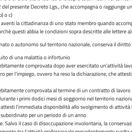
lo 2 del presente Decreto Lgs., che accompagna o raggiunge u
b) o c)
i non aventi la cittadinanza di uno stato membro quando acc
rché questi abbia le condizioni sopra descritte alle lettere a),
inato o autonomo sul territorio nazionale, conserva il diritt
ito di una malattia o infortunio
debitamente comprovata dopo aver esercitato un’attività lavo
ntro per l’impiego, ovvero ha reso la dichiarazione, che attesti
debitamente comprovata al termine di un contratto di lavoro 
urante i primi dodici mesi di soggiorno nel territorio nazional
ttesti l’immediata disponibilità allo svolgimento di attività l
re subordinato per un periodo di un anno
. Salvo il caso di disoccupazione involontaria, la conservazi
mento tra l’attività professionale precedentemente svolta e