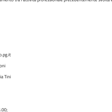
.pg.it
oni
ia Tini
3.00;