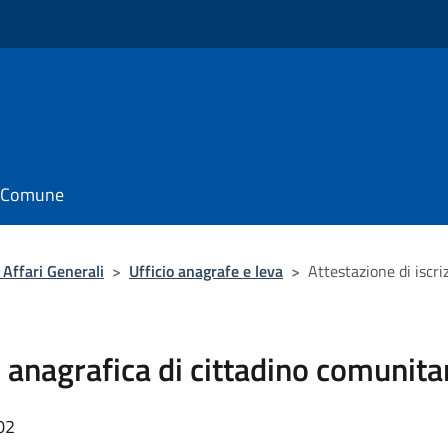
il Comune
Affari Generali
>
Ufficio anagrafe e leva
>
Attestazione di iscri
e anagrafica di cittadino comunita
02