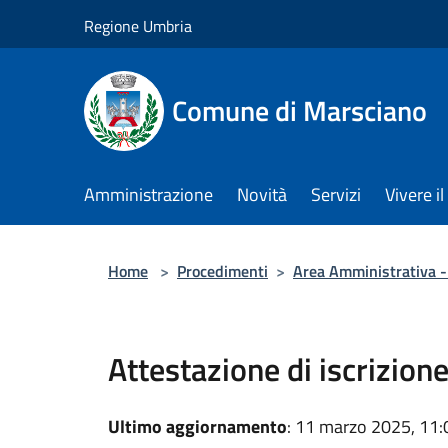
Salta al contenuto principale
Regione Umbria
Comune di Marsciano
Amministrazione
Novità
Servizi
Vivere 
Home
>
Procedimenti
>
Area Amministrativa - 
Attestazione di iscrizion
Ultimo aggiornamento
: 11 marzo 2025, 11: