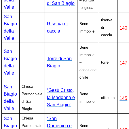
– edilizia
di San Biagio
Valle
religiosa
San
riserva
Biagio
Riserva di
Bene
di
140
della
caccia
immobile
caccia
Valle
Bene
San
immobile
Biagio
Torre di San
–
torre
147
della
Biagio
abitazione
Valle
civile
San
Chiesa
“Gesù Cristo,
Biagio
Parrocchiale
Bene
la Madonna e
affresco
145
della
di San
immobile
San Biagio”
Valle
Biagio
San
Chiesa
“San
Biagio
Domenico e
Parrocchiale
Bene