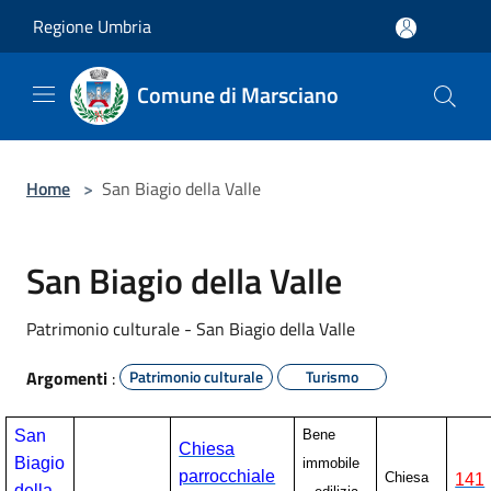
Salta al contenuto principale
Regione Umbria
Comune di Marsciano
Home
>
San Biagio della Valle
San Biagio della Valle
Patrimonio culturale - San Biagio della Valle
Argomenti
:
Patrimonio culturale
Turismo
San
Bene
Chiesa
Biagio
immobile
parrocchiale
Chiesa
141
della