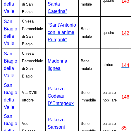
quadro
143
della
Santa
di San
mobile
Valle
Caterina”
Biagio
San
Chiesa
“Sant’Antonio
Biagio
Parrocchiale
Bene
con le anime
quadro
142
della
di San
mobile
Purganti”
Valle
Biagio
San
Chiesa
Biagio
Madonna
Parrocchiale
Bene
statua
144
della
lignea
di San
mobile
Valle
Biagio
San
Palazzo
Biagio
Via XVIII
Bene
palazzo
Godeau
146
della
ottobre
immobile
nobiliare
D’Entregeux
Valle
San
Palazzo
Biagio
Voc.
Bene
palazzo
Sansoni
85
della