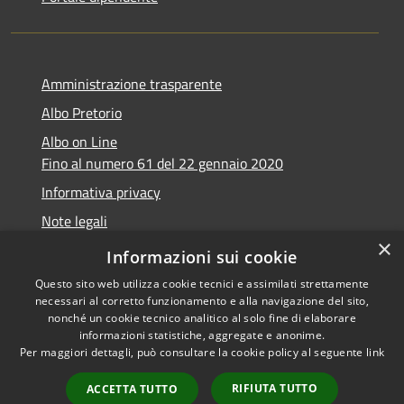
Amministrazione trasparente
Albo Pretorio
Albo on Line
Fino al numero 61 del 22 gennaio 2020
Informativa privacy
Note legali
×
Dichiarazione di accessibilità
Informazioni sui cookie
Questo sito web utilizza cookie tecnici e assimilati strettamente
necessari al corretto funzionamento e alla navigazione del sito,
nonché un cookie tecnico analitico al solo fine di elaborare
informazioni statistiche, aggregate e anonime.
RSS
Copyright © 2026 • Comune di
Per maggiori dettagli, può consultare la cookie policy al seguente
link
Accessibilità
Marsciano • Powered by
Privacy
Municipium
Accesso
•
RIFIUTA TUTTO
ACCETTA TUTTO