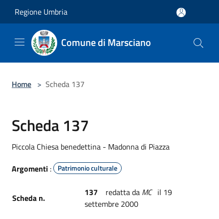
Salta al contenuto principale
Regione Umbria
Comune di Marsciano
Home
>
Scheda 137
Scheda 137
Piccola Chiesa benedettina - Madonna di Piazza
Argomenti
:
Patrimonio culturale
137
redatta da
MC
il 19
Scheda n.
settembre 2000