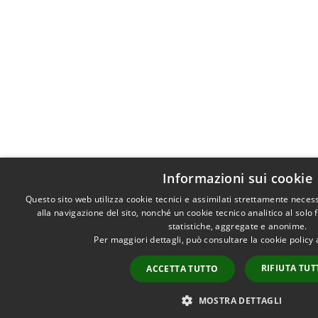
Informazioni sui cookie
Questo sito web utilizza cookie tecnici e assimilati strettamente neces
alla navigazione del sito, nonché un cookie tecnico analitico al solo 
statistiche, aggregate e anonime.
Per maggiori dettagli, può consultare la cookie policy
RIFIUTA TU
ACCETTA TUTTO
MOSTRA DETTAGLI