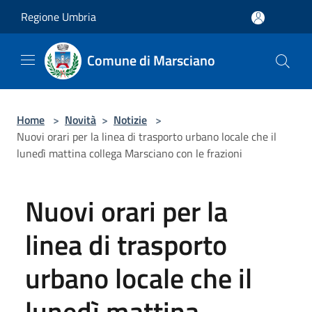
Salta al contenuto principale
Regione Umbria
Comune di Marsciano
Home
>
Novità
>
Notizie
>
Nuovi orari per la linea di trasporto urbano locale che il
lunedì mattina collega Marsciano con le frazioni
Nuovi orari per la
linea di trasporto
urbano locale che il
lunedì mattina