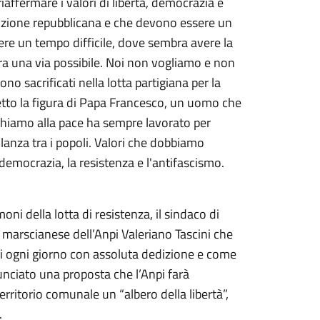
iaffermare i valori di libertà, democrazia e
ituzione repubblicana e che devono essere un
ere un tempo difficile, dove sembra avere la
erra una via possibile. Noi non vogliamo e non
o sacrificati nella lotta partigiana per la
fetto la figura di Papa Francesco, un uomo che
richiamo alla pace ha sempre lavorato per
lanza tra i popoli. Valori che dobbiamo
a democrazia, la resistenza e l'antifascismo.
ni della lotta di resistenza, il sindaco di
e marscianese dell’Anpi Valeriano Tascini che
ati ogni giorno con assoluta dedizione e come
unciato una proposta che l’Anpi farà
erritorio comunale un “albero della libertà”,
.