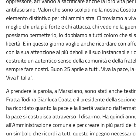
oppressore, arrivando a sacrificare anche la loro vita per r
antifascismo. Valori che sono scolpiti nella nostra Cost
elemento distintivo per chi amministra. Ci troviamo a viv
meglio chi urla più forte e chi attacca, chi vede nella gu
possiamo permetterlo, lo dobbiamo a tutti coloro che si son
libertà. E in questo giorno voglio anche ricordare con af
con la sua attenzione ai più deboli e il suo instancabile 
costruite un autentico senso della comunità e della fratel
sempre fare nostri. Buon 25 aprile a tutti. Viva la pace, l
Viva l’Italia”.
A prendere la parola, a Marsciano, sono stati anche testimo
Fratta Todina Gianluca Coata e il presidente della sezion
ha ricordato quanto la pace e la libertà vadano riafferm
la pace si costruisca attraverso il disarmo. Ha quindi ann
all’Amministrazione comunale per creare in più parti del t
un simbolo che ricordi a tutti questo impegno necessario