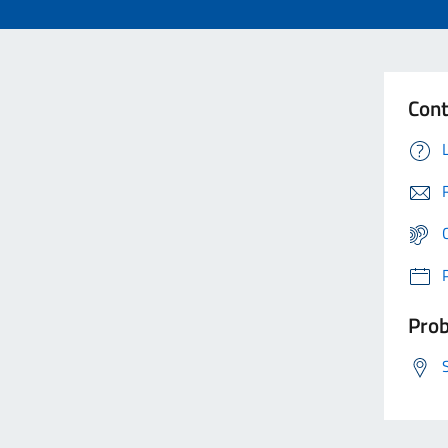
Cont
Prob