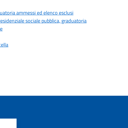
aduatoria ammessi ed elenco esclusi
 residenziale sociale pubblica, graduatoria
se
ella