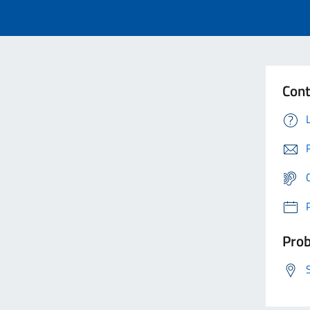
Cont
Prob