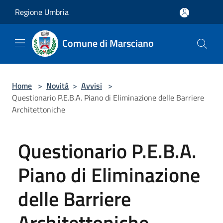
Salta al contenuto principale
Regione Umbria
Comune di Marsciano
Home
>
Novità
>
Avvisi
>
Questionario P.E.B.A. Piano di Eliminazione delle Barriere
Architettoniche
Questionario P.E.B.A.
Piano di Eliminazione
delle Barriere
Architettoniche