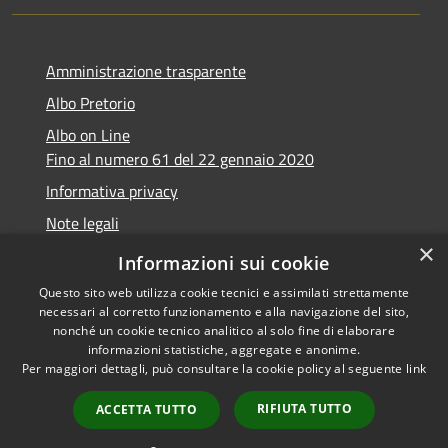
Amministrazione trasparente
Albo Pretorio
Albo on Line
Fino al numero 61 del 22 gennaio 2020
Informativa privacy
Note legali
×
Dichiarazione di accessibilità
Informazioni sui cookie
Questo sito web utilizza cookie tecnici e assimilati strettamente
necessari al corretto funzionamento e alla navigazione del sito,
nonché un cookie tecnico analitico al solo fine di elaborare
informazioni statistiche, aggregate e anonime.
RSS
Copyright © 2026 • Comune di
Per maggiori dettagli, può consultare la cookie policy al seguente
link
Accessibilità
Marsciano • Powered by
Privacy
Municipium
Accesso
•
RIFIUTA TUTTO
ACCETTA TUTTO
Cookie
redazione