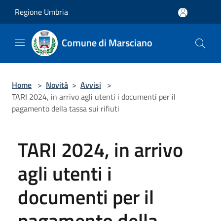
Salta al contenuto principale
Regione Umbria
Comune di Marsciano
Home
>
Novità
>
Avvisi
>
TARI 2024, in arrivo agli utenti i documenti per il
pagamento della tassa sui rifiuti
TARI 2024, in arrivo
agli utenti i
documenti per il
pagamento della