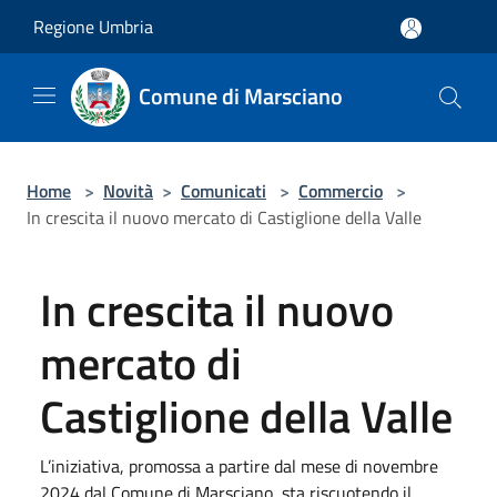
Salta al contenuto principale
Regione Umbria
Comune di Marsciano
Home
>
Novità
>
Comunicati
>
Commercio
>
In crescita il nuovo mercato di Castiglione della Valle
In crescita il nuovo
mercato di
Castiglione della Valle
L’iniziativa, promossa a partire dal mese di novembre
2024 dal Comune di Marsciano, sta riscuotendo il