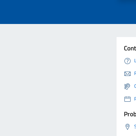
Cont
Prob