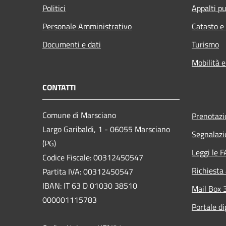
Politici
Appalti pu
Personale Amministrativo
Catasto e
Documenti e dati
Turismo
Mobilità e
CONTATTI
Comune di Marsciano
Prenotaz
Largo Garibaldi, 1 - 06055 Marsciano
Segnalazi
(PG)
Leggi le 
Codice Fiscale: 00312450547
Richiesta
Partita IVA: 00312450547
IBAN: IT 63 D 01030 38510
Mail Box 
000001115783
Portale d