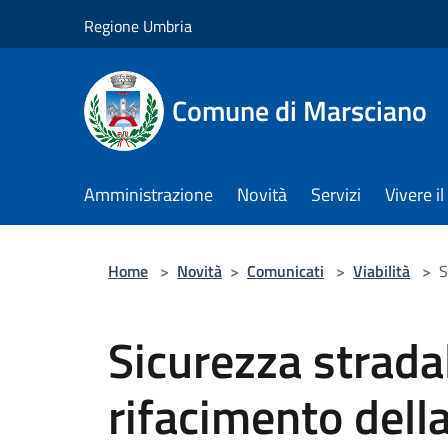
Salta al contenuto principale
Regione Umbria
Comune di Marsciano
Amministrazione
Novità
Servizi
Vivere 
Home
>
Novità
>
Comunicati
>
Viabilità
>
S
Sicurezza stradal
rifacimento dell