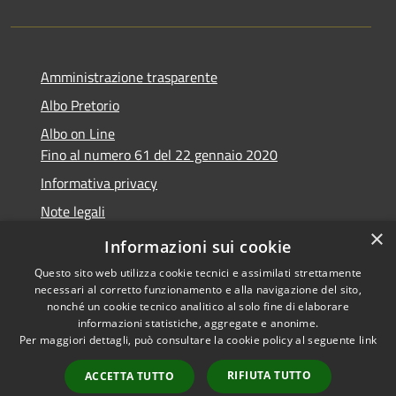
Amministrazione trasparente
Albo Pretorio
Albo on Line
Fino al numero 61 del 22 gennaio 2020
Informativa privacy
Note legali
×
Dichiarazione di accessibilità
Informazioni sui cookie
Questo sito web utilizza cookie tecnici e assimilati strettamente
necessari al corretto funzionamento e alla navigazione del sito,
nonché un cookie tecnico analitico al solo fine di elaborare
informazioni statistiche, aggregate e anonime.
RSS
Copyright © 2026 • Comune di
Per maggiori dettagli, può consultare la cookie policy al seguente
link
Accessibilità
Marsciano • Powered by
Privacy
Municipium
Accesso
•
RIFIUTA TUTTO
ACCETTA TUTTO
Cookie
redazione