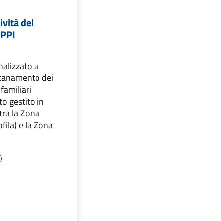
ività del
IPPI
nalizzato a
ontanamento dei
familiari
ato gestito in
tra la Zona
ofila) e la Zona