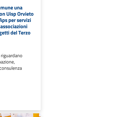
Comune una
on Uisp Orvieto
ps per servizi
 associazioni
getti del Terzo
i, riguardano
mazione,
 consulenza