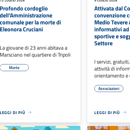
12 LUGLIO 2026
9 LUGLIO 2026
Profondo cordoglio
Attivata dal 
dell’Amministrazione
convenzione c
comunale per la morte di
Medio Tevere A
Eleonora Cruciani
informativi ad
sportive e sog
Settore
La giovane di 23 anni abitava a
Marsciano nel quartiere di Tripoli
I servizi, gratuit
Morte
attività di infor
orientamento e
Associazioni
LEGGI DI PIÙ
LEGGI DI PIÙ